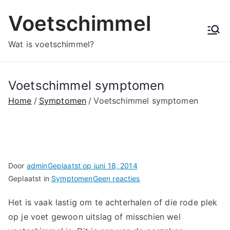
Ga
Voetschimmel
naar
de
Wat is voetschimmel?
inhoud
Voetschimmel symptomen
Home
Symptomen
Voetschimmel symptomen
Door
admin
Geplaatst op
juni 18, 2014
op
Geplaatst in
Symptomen
Geen reacties
Voetschimmel
Het is vaak lastig om te achterhalen of die rode plek
symptomen
op je voet gewoon uitslag of misschien wel