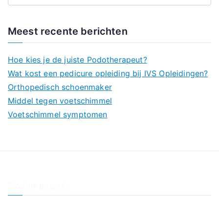
o
e
Meest recente berichten
k
n
Hoe kies je de juiste Podotherapeut?
a
Wat kost een pedicure opleiding bij IVS Opleidingen?
a
Orthopedisch schoenmaker
r
Middel tegen voetschimmel
:
Voetschimmel symptomen
Overige pagina’s
Contact