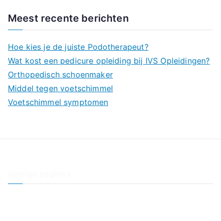
e
Meest recente berichten
k
n
Hoe kies je de juiste Podotherapeut?
a
Wat kost een pedicure opleiding bij IVS Opleidingen?
a
Orthopedisch schoenmaker
r
Middel tegen voetschimmel
:
Voetschimmel symptomen
Overige pagina’s
Contact
Interessante websites