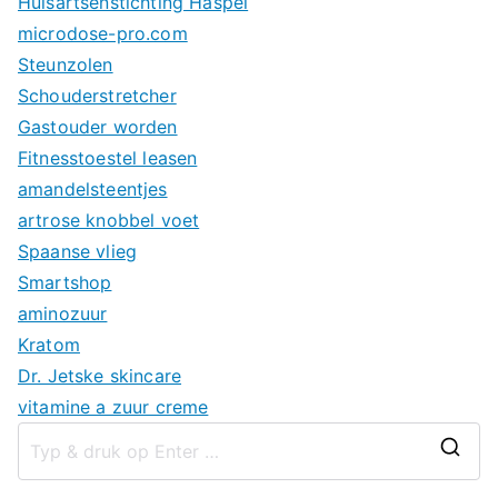
Huisartsenstichting Haspel
microdose-pro.com
Steunzolen
Schouderstretcher
Gastouder worden
Fitnesstoestel leasen
amandelsteentjes
artrose knobbel voet
Spaanse vlieg
Smartshop
aminozuur
Kratom
Dr. Jetske skincare
vitamine a zuur creme
Z
o